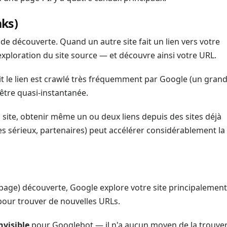
nks)
 de découverte. Quand un autre site fait un lien vers votre
exploration du site source — et découvre ainsi votre URL.
fait le lien est crawlé très fréquemment par Google (un gran
être quasi-instantanée.
ite, obtenir même un ou deux liens depuis des sites déjà
es sérieux, partenaires) peut accélérer considérablement la
age) découverte, Google explore votre site principalement
n pour trouver de nouvelles URLs.
nvisible
pour Googlebot — il n'a aucun moyen de la trouve