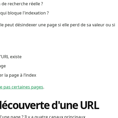
 de recherche réelle ?
 qui bloque l'indexation ?
e peut désindexer une page si elle perd de sa valeur ou si
’URL existe
age
r la page à l’index
e pas certaines pages
.
 découverte d'une URL
une page ? Il y a quatre canaux principaux.